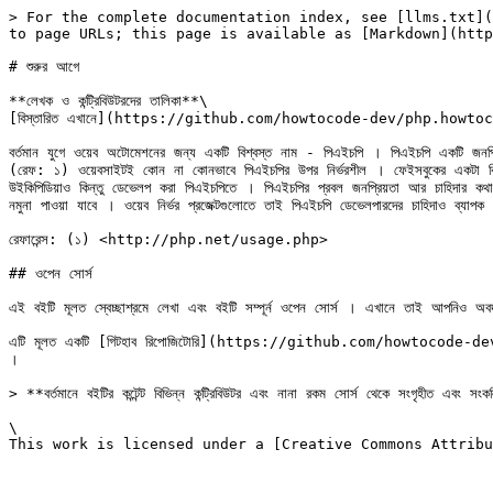
> For the complete documentation index, see [llms.txt](
to page URLs; this page is available as [Markdown](http
# শুরুর আগে

**লেখক ও কন্ট্রিবিউটরদের তালিকা**\

[বিস্তারিত এখানে](https://github.com/howtocode-dev/php.howt
বর্তমান যুগে ওয়েব অটোমেশনের জন্য একটি বিশ্বস্ত নাম - পিএইচপি । পিএইচপি একটি জনপ্রি
(রেফ: ১) ওয়েবসাইটই কোন না কোনভাবে পিএইচপির উপর নির্ভরশীল । ফেইসবুকের একটা বি
উইকিপিডিয়াও কিন্তু ডেভেলপ করা পিএইচপিতে । পিএইচপির প্রবল জনপ্রিয়তা আর চাহিদার কথা
নমুনা পাওয়া যাবে । ওয়েব নির্ভর প্রজেক্টগুলোতে তাই পিএইচপি ডেভেলপারদের চাহিদাও ব্যাপক 
রেফারেন্স: (১) <http://php.net/usage.php>

## ওপেন সোর্স

এই বইটি মূলত স্বেচ্ছাশ্রমে লেখা এবং বইটি সম্পূর্ন ওপেন সোর্স । এখানে তাই আপনিও অ
এটি মূলত একটি [গিটহাব রিপোজিটোরি](https://github.com/howtocode-dev/php.how
।

> **বর্তমানে বইটির কন্টেন্ট বিভিন্ন কন্ট্রিবিউটর এবং নানা রকম সোর্স থেকে সংগৃহীত এবং সং
\
