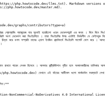
https://php.howtocode.dev/llms.txt). Markdown versions o
s://php.howtocode.dev/master.md).

ocode.dev/graphs/contributors?type=a)

য় প্রোগ্রামিং ল্যাঙ্গুয়েজ যার সূচনাই হয়েছিলো ওয়েব ডেভেলপমেন্ট এর জন্য । দিনে দিনে প
রাট অংশ ডেভেলপ করা পিএইচপিতে । তারা পিএইচপির উপর এতটাই নির্ভরশীল যে ফেইসবুক নি
 চিন্তা করে গুগল সম্প্রতি তাদের এ্যাপ ইনজিন প্ল্যাটফর্মে পিএইচপি সাপোর্ট যোগ করে । আ
।

বদান রাখতে পারেন লেখক হিসেবে । আপনার কন্ট্রিবিউশান গৃহীত হলে অবদানকারীদের তালিকায় 
tocode.dev) যেখানে এই বইয়ের আর্টিকেল গুলো মার্কডাউন ফরম্যাটে লেখা হচ্ছে । র
কলিত।**
