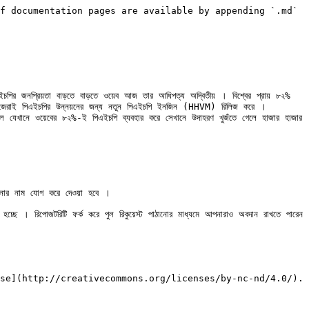
f documentation pages are available by appending `.md` 
িএইচপির জনপ্রিয়তা বাড়তে বাড়তে ওয়েব আজ তার আধিপত্য অদ্বিতীয় । বিশ্বের প্রায় ৮২% 
জেরাই পিএইচপির উন্নয়নের জন্য নতুন পিএইচপি ইনজিন (HHVM) রিলিজ করে । 
সলে যেখানে ওয়েবের ৮২%-ই পিএইচপি ব্যবহার করে সেখানে উদাহরণ খুজঁতে গেলে হাজার হাজার 
আপনার নাম যোগ করে দেওয়া হবে ।

িপোজটরিটি ফর্ক করে পুল রিকুয়েস্ট পাঠানোর মাধ্যমে আপনারাও অবদান রাখতে পারেন 